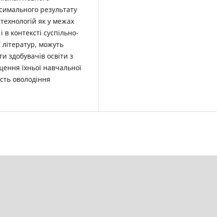
ксимального результату
технологій як у межах
 в контексті суспільно-
ї літератур, можуть
и здобувачів освіти з
щення їхньої навчальної
ість оволодіння