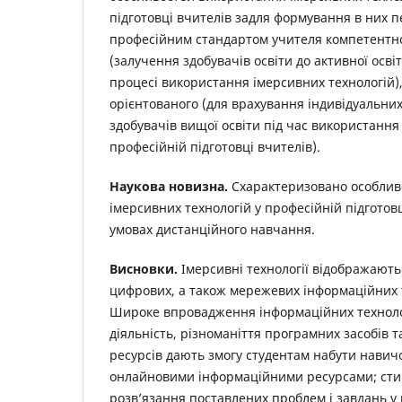
підготовці вчителів задля формування в них 
професійним стандартом учителя компетентнос
(залучення здобувачів освіти до активної освіт
процесі використання імерсивних технологій),
орієнтованого (для врахування індивідуальни
здобувачів вищої освіти під час використання
професійній підготовці вчителів).
Наукова новизна.
Схарактеризовано особлив
імерсивних технологій у професійній підготовц
умовах дистанційного навчання.
Висновки.
Імерсивні технології відображають
цифрових, а також мережевих інформаційних т
Широке впровадження інформаційних техноло
діяльність, різноманіття програмних засобів 
ресурсів дають змогу студентам набути навич
онлайновими інформаційними ресурсами; сти
розв’язання поставлених проблем і завдань у