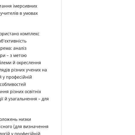
стання імерсивних
 учителів в умовах
користано комплекс
об’єктивність
рема: аналіз
ури – з метою
блеми й окреслення
лядів різних учених на
 у професійній
особливостей
ння різних освітніх
ції й узагальнення – для
положень низки
існого (для визначення
огій у професійній