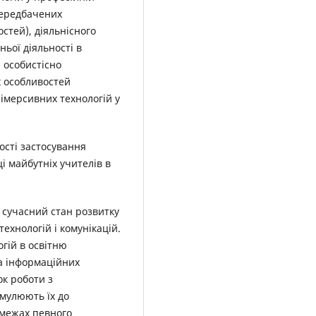
передбачених
тей), діяльнісного
ньої діяльності в
 особистісно
х особливостей
 імерсивних технологій у
ості застосування
і майбутніх учителів в
 сучасний стан розвитку
ехнологій і комунікацій.
гій в освітню
та інформаційних
ок роботи з
мулюють їх до
 межах певного