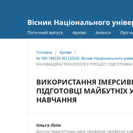
Вісник Національного універ
Поточний випуск
Архіви
Анонси
Про н
Головна
/
Архіви
/
№ 185-186(29-30) (2024): Вісник Національного унів
ІННОВАЦІЙНІ ТЕХНОЛОГІЇ У ПРОЦЕСІ ПІДГОТОВК
ВИКОРИСТАННЯ ІМЕРСИВН
ПІДГОТОВЦІ МАЙБУТНІХ 
НАВЧАННЯ
Ольга Лілік
Доктор педагогічних наук, професор, професор каф