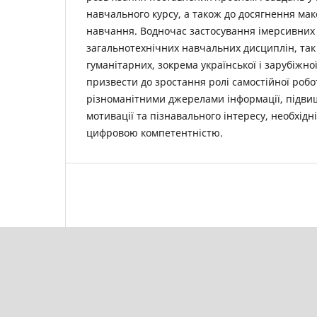
навчального курсу, а також до досягнення ма
навчання. Водночас застосування імерсивних 
загальнотехнічних навчальних дисциплін, так і
гуманітарних, зокрема української і зарубіжно
призвести до зростання ролі самостійної робот
різноманітними джерелами інформації, підви
мотивації та пізнавального інтересу, необхідн
цифровою компетентністю.