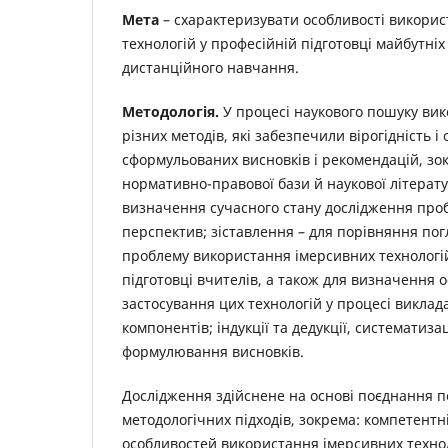
Мета
– схарактеризувати особливості викори
технологій у професійній підготовці майбутніх
дистанційного навчання.
Методологія.
У процесі наукового пошуку ви
різних методів, які забезпечили вірогідність і 
сформульованих висновків і рекомендацій, зок
нормативно-правової бази й наукової літерат
визначення сучасного стану дослідження про
перспектив; зіставлення – для порівняння пог
проблему використання імерсивних технологій
підготовці вчителів, а також для визначення 
застосування цих технологій у процесі виклада
компонентів; індукції та дедукції, систематиза
формулювання висновків.
Дослідження здійснене на основі поєднання 
методологічних підходів, зокрема: компетентн
особливостей використання імерсивних технол