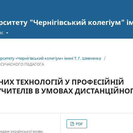
ситету "Чернігівський колегіум" ім
ас
ерситету «Чернігівський колегіум» імені Т. Г. Шевченка
/
И СУЧАСНОГО ПЕДАГОГА
ИХ ТЕХНОЛОГІЙ У ПРОФЕСІЙНІЙ
УЧИТЕЛІВ В УМОВАХ ДИСТАНЦІЙНО
PDF
едри української мови,