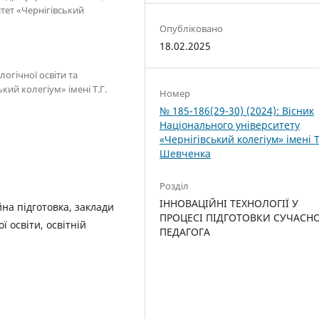
тет «Чернігівський
Опубліковано
18.02.2025
огічної освіти та
кий колегіум» імені Т.Г.
Номер
№ 185-186(29-30) (2024): Вісник
Національного університету
«Чернігівський колегіум» імені Т.
Шевченка
Розділ
ІННОВАЦІЙНІ ТЕХНОЛОГІЇ У
йна підготовка, заклади
ПРОЦЕСІ ПІДГОТОВКИ СУЧАСН
ї освіти, освітній
ПЕДАГОГА